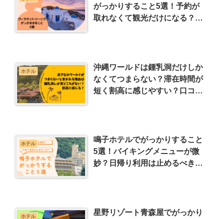
がっかりすること5選！予約が
取れなくて観光だけになる？料
金に見合わない？リアルな口コ
ミも紹介
沖縄ワールドは鍾乳洞だけしか
ホテル
なくてつまらない？滞在時間が
短く割高に感じやすい？口コミ
も紹介
鳴子ホテルでがっかりすること
ホテル
5選！バイキングメニューが微
妙？日帰り利用は止めるべき？
リアルな口コミも紹介
星野リゾート青森屋でがっかり
ホテル